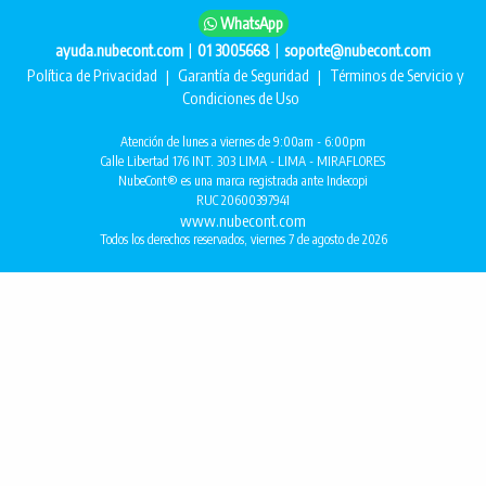
WhatsApp
|
|
ayuda.nubecont.com
01 3005668
soporte@nubecont.com
Política de Privacidad
|
Garantía de Seguridad
|
Términos de Servicio y
Condiciones de Uso
Atención de lunes a viernes de 9:00am - 6:00pm
Calle Libertad 176 INT. 303 LIMA - LIMA - MIRAFLORES
NubeCont® es una marca registrada ante Indecopi
RUC 20600397941
www.nubecont.com
Todos los derechos reservados, viernes 7 de agosto de 2026