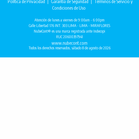
Política de Privacidad
|
Garantía de Seguridad
|
Términos de Servicio y
Condiciones de Uso
Atención de lunes a viernes de 9:00am - 6:00pm
Calle Libertad 176 INT. 303 LIMA - LIMA - MIRAFLORES
NubeCont® es una marca registrada ante Indecopi
RUC 20600397941
www.nubecont.com
Todos los derechos reservados, sábado 8 de agosto de 2026