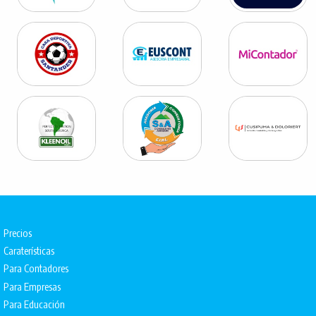
Precios
Caraterísticas
Para Contadores
Para Empresas
Para Educación