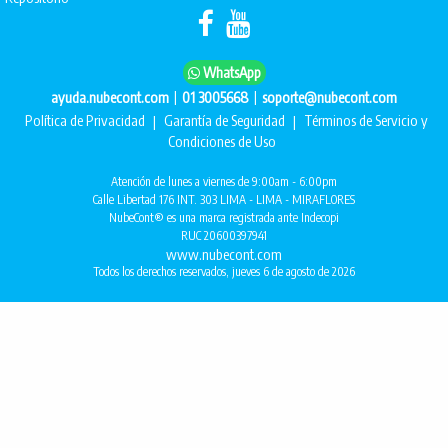
WhatsApp
|
|
ayuda.nubecont.com
01 3005668
soporte@nubecont.com
Política de Privacidad
|
Garantía de Seguridad
|
Términos de Servicio y
Condiciones de Uso
Atención de lunes a viernes de 9:00am - 6:00pm
Calle Libertad 176 INT. 303 LIMA - LIMA - MIRAFLORES
NubeCont® es una marca registrada ante Indecopi
RUC 20600397941
www.nubecont.com
Todos los derechos reservados, jueves 6 de agosto de 2026