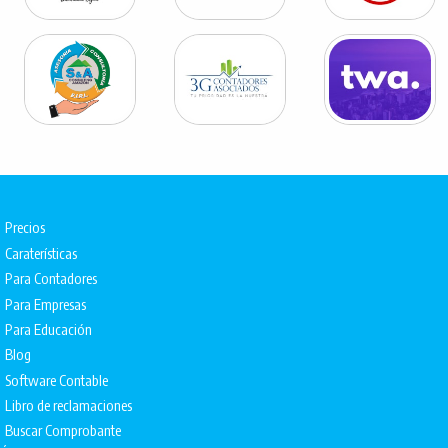
Precios
Caraterísticas
Para Contadores
Para Empresas
Para Educación
Blog
Software Contable
Libro de reclamaciones
Buscar Comprobante