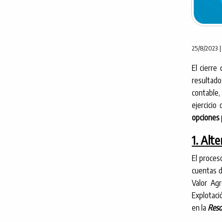
25/8/2023 
El cierre
resultado
contable,
ejercicio
opciones p
1. Alt
El proceso
cuentas d
Valor Ag
Explotaci
en la
Reso