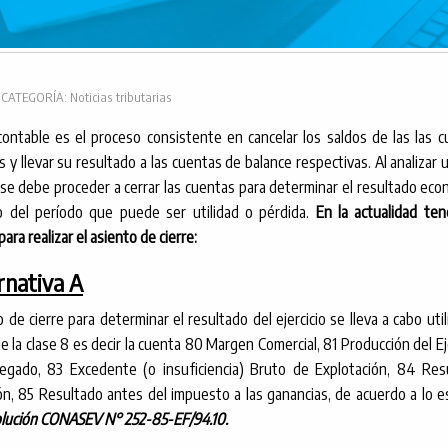
|
CATEGORÍA: Noticias tributarias
 contable es el proceso consistente en cancelar los saldos de las las 
s y llevar su resultado a las cuentas de balance respectivas. Al analizar 
 se debe proceder a cerrar las cuentas para determinar el resultado eco
 o del período que puede ser utilidad o pérdida.
En la actualidad te
ara realizar el asiento de cierre:
ernativa A
 de cierre para determinar el resultado del ejercicio se lleva a cabo uti
e la clase 8 es decir la cuenta 80 Margen Comercial, 81 Producción del Eje
regado, 83 Excedente (o insuficiencia) Bruto de Explotación, 84 Res
ón, 85 Resultado antes del impuesto a las ganancias, de acuerdo a lo e
lución CONASEV N° 252-85-EF/94.10.