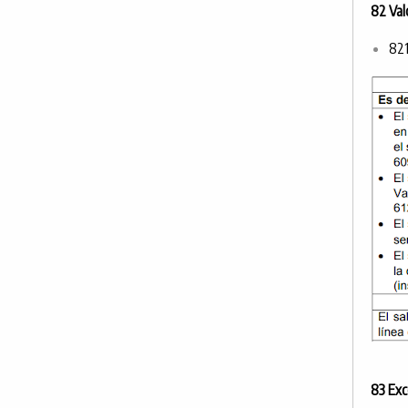
82 Val
821
83 Exc