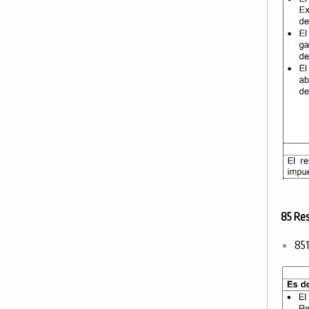
85 Res
851