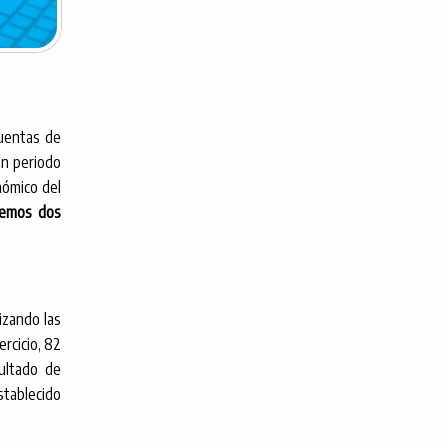
cuentas de
un periodo
nómico del
nemos dos
lizando las
rcicio, 82
ultado de
stablecido