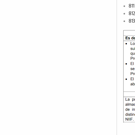
811
812
813