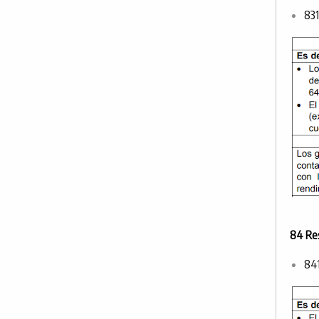
831
84 Res
841