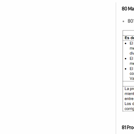
80 Mar
801
81 Pro