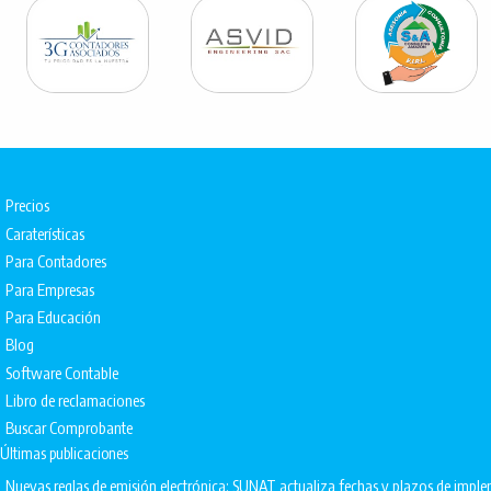
Precios
Caraterísticas
Para Contadores
Para Empresas
Para Educación
Blog
Software Contable
Libro de reclamaciones
Buscar Comprobante
Últimas publicaciones
Nuevas reglas de emisión electrónica: SUNAT actualiza fechas y plazos de impl