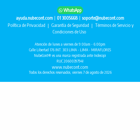
WhatsApp
|
|
ayuda.nubecont.com
01 3005668
soporte@nubecont.com
Política de Privacidad
|
Garantía de Seguridad
|
Términos de Servicio y
Condiciones de Uso
Atención de lunes a viernes de 9:00am - 6:00pm
Calle Libertad 176 INT. 303 LIMA - LIMA - MIRAFLORES
NubeCont® es una marca registrada ante Indecopi
RUC 20600397941
www.nubecont.com
Todos los derechos reservados, viernes 7 de agosto de 2026