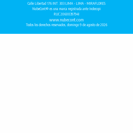
Calle Libertad 176 INT. 303 LIMA - LIMA - MIRAFLORES
NubeCont® es una marca registrada ante Indecopi
RUC 20600397941
www.nubecont.com
Todos los derechos reservados, domingo 9 de agosto de 2026