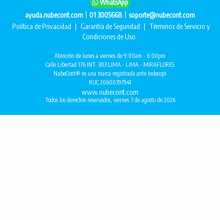
WhatsApp
|
|
ayuda.nubecont.com
01 3005668
soporte@nubecont.com
Política de Privacidad
|
Garantía de Seguridad
|
Términos de Servicio y
Condiciones de Uso
Atención de lunes a viernes de 9:00am - 6:00pm
Calle Libertad 176 INT. 303 LIMA - LIMA - MIRAFLORES
NubeCont® es una marca registrada ante Indecopi
RUC 20600397941
www.nubecont.com
Todos los derechos reservados, viernes 7 de agosto de 2026