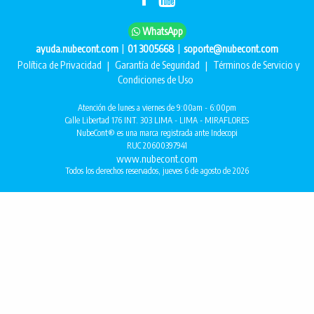
WhatsApp
|
|
ayuda.nubecont.com
01 3005668
soporte@nubecont.com
Política de Privacidad
|
Garantía de Seguridad
|
Términos de Servicio y
Condiciones de Uso
Atención de lunes a viernes de 9:00am - 6:00pm
Calle Libertad 176 INT. 303 LIMA - LIMA - MIRAFLORES
NubeCont® es una marca registrada ante Indecopi
RUC 20600397941
www.nubecont.com
Todos los derechos reservados, jueves 6 de agosto de 2026