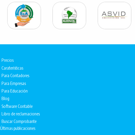
Precios
Caraterísticas
Para Contadores
Para Empresas
Para Educación
Blog
Software Contable
Libro de reclamaciones
Buscar Comprobante
Últimas publicaciones